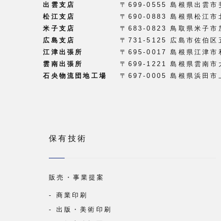
出雲支店
〒699-0555 島根県出
松江支店
〒690-0883 島根県松江市
米子支店
〒683-0823 鳥取県米子
広島支店
〒731-5125 広島市佐伯
江津出張所
〒695-0017 島根県江津市
雲南出張所
〒699-1221 島根県雲南市
石央物流団地工場
〒697-0005 島根県浜田
保有技術
販売・事業提案
商業印刷
出版・美術印刷