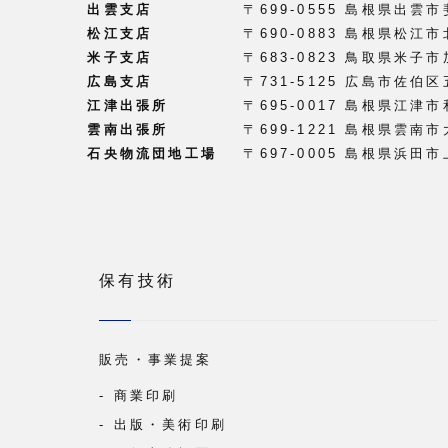
出雲支店
〒699-0555 島根県出
松江支店
〒690-0883 島根県松江市
米子支店
〒683-0823 鳥取県米子
広島支店
〒731-5125 広島市佐伯
江津出張所
〒695-0017 島根県江津市
雲南出張所
〒699-1221 島根県雲南市
石央物流団地工場
〒697-0005 島根県浜田
保有技術
販売・事業提案
商業印刷
出版・美術印刷